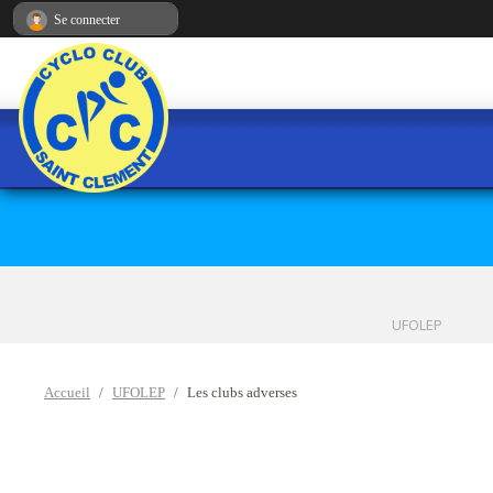
Panneau de gestion des cookies
Se connecter
UFOLEP
Accueil
UFOLEP
Les clubs adverses