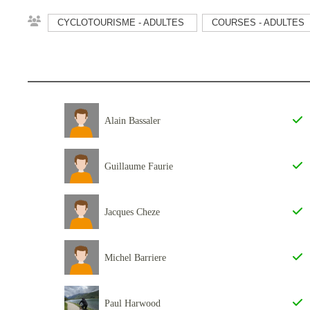
CYCLOTOURISME - ADULTES
COURSES - ADULTES
Alain Bassaler
Guillaume Faurie
Jacques Cheze
Michel Barriere
Paul Harwood