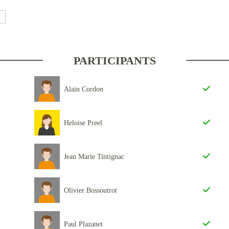
PARTICIPANTS
Alain Cordon
Heloise Preel
Jean Marie Tintignac
Olivier Bossoutrot
Paul Plazanet