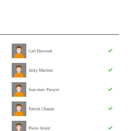
Carl Harwood
Jacky Martinie
Jean-marc Parayre
Patrick Chatain
Pierre Attard