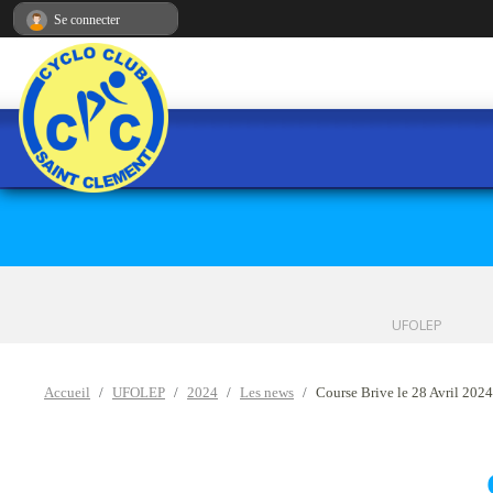
Panneau de gestion des cookies
Se connecter
UFOLEP
Accueil
UFOLEP
2024
Les news
Course Brive le 28 Avril 2024