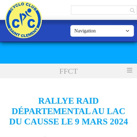
Panneau de gestion des cookies
FFCT
Accueil
Rallye Raid Départemental au Lac du Causse le 9 Mars 2024
RALLYE RAID
DÉPARTEMENTAL AU LAC
DU CAUSSE LE 9 MARS 2024